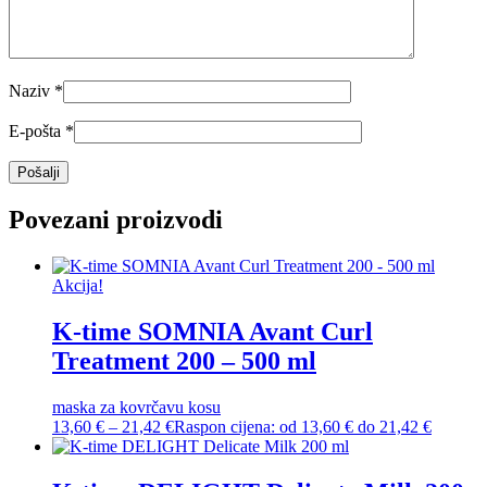
Naziv
*
E-pošta
*
Povezani proizvodi
Akcija!
K-time SOMNIA Avant Curl
Treatment 200 – 500 ml
maska za kovrčavu kosu
13,60
€
–
21,42
€
Raspon cijena: od 13,60 € do 21,42 €