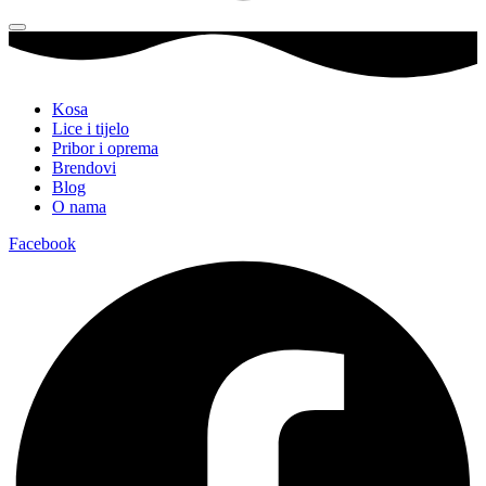
Kosa
Lice i tijelo
Pribor i oprema
Brendovi
Blog
O nama
Facebook