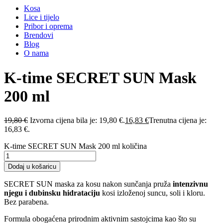
Kosa
Lice i tijelo
Pribor i oprema
Brendovi
Blog
O nama
K-time SECRET SUN Mask
200 ml
19,80
€
Izvorna cijena bila je: 19,80 €.
16,83
€
Trenutna cijena je:
16,83 €.
K-time SECRET SUN Mask 200 ml količina
Dodaj u košaricu
SECRET SUN maska za kosu nakon sunčanja pruža
intenzivnu
njegu i dubinsku hidrataciju
kosi izloženoj suncu, soli i kloru.
Bez parabena.
Formula obogaćena prirodnim aktivnim sastojcima kao što su