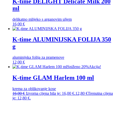
K-time DELIGHT Delicate Milk 200
ml
delikatno mlijeko s arganovim uljem
16,00
€
K-time ALUMINIJSKA FOLIJA 350
g
aluminijska folija za pramenove
12,00
€
Sniženo 20%
Akcija!
K-time GLAM Harlem 100 ml
krema za oblikovanje kose
16,00
€
Izvorna cijena bila je: 16,00 €.
12,80
€
Trenutna cijena
je: 12,80 €.