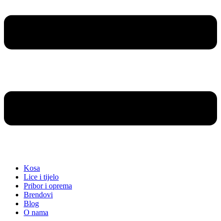
Kosa
Lice i tijelo
Pribor i oprema
Brendovi
Blog
O nama