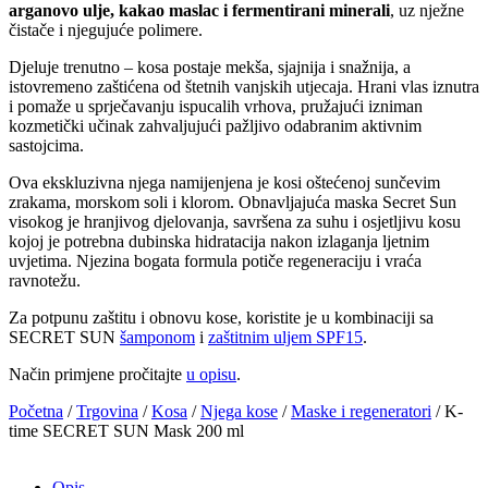
arganovo ulje, kakao maslac i fermentirani minerali
, uz nježne
čistače i njegujuće polimere.
Djeluje trenutno – kosa postaje mekša, sjajnija i snažnija, a
istovremeno zaštićena od štetnih vanjskih utjecaja. Hrani vlas iznutra
i pomaže u sprječavanju ispucalih vrhova, pružajući izniman
kozmetički učinak zahvaljujući pažljivo odabranim aktivnim
sastojcima.
Ova ekskluzivna njega namijenjena je kosi oštećenoj sunčevim
zrakama, morskom soli i klorom. Obnavljajuća maska Secret Sun
visokog je hranjivog djelovanja, savršena za suhu i osjetljivu kosu
kojoj je potrebna dubinska hidratacija nakon izlaganja ljetnim
uvjetima. Njezina bogata formula potiče regeneraciju i vraća
ravnotežu.
Za potpunu zaštitu i obnovu kose, koristite je u kombinaciji sa
SECRET SUN
šamponom
i
zaštitnim uljem SPF15
.
Način primjene pročitajte
u opisu
.
Početna
/
Trgovina
/
Kosa
/
Njega kose
/
Maske i regeneratori
/ K-
time SECRET SUN Mask 200 ml
Opis