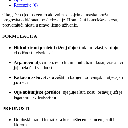
Recenzije (0)
Obogaćena jedinstvenim aktivnim sastojcima, maska pruža
progresivno hidratantno djelovanje. Hrani, štiti i omekšava kosu,
pretvarajući njegu u pravo ljetno uživanje.
FORMULACIJA
Hidrolizirani proteini riže:
jačaju strukturu vlasi, vraćaju
elastičnost i visok sjaj
Arganovo ulje:
intenzivno hrani i hidratizira kosu, vraćajući
joj mekoću i vitalnost
Kakao maslac:
stvara zaštitnu barijeru od vanjskih utjecaja i
jača vlas
Ulje abisinijske gorušice:
njeguje i štiti kosu, ostavljajući je
laganom i svilenkastom
PREDNOSTI
Dubinski hrani i hidratizira kosu oštećenu suncem, soli i
klorom