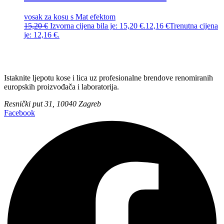
vosak za kosu s Mat efektom
15,20
€
Izvorna cijena bila je: 15,20 €.
12,16
€
Trenutna cijena
je: 12,16 €.
Istaknite ljepotu kose i lica uz profesionalne brendove renomiranih
europskih proizvođača i laboratorija.
Resnički put 31, 10040 Zagreb
Facebook