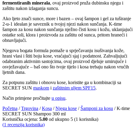
fermentiranih minerala
, ovaj proizvod pruža dubinsku njegu i
zaštitu nakon izlaganja suncu.
Ako ljeto znači sunce, more i bazen – ovaj šampon i gel za tuširanje
2-u-1 idealan je saveznik u tvojoj njezi nakon sunčanja. K-time
šampon za kosu nakon sunčanja nježno čisti kosu i kožu, uklanjajući
ostatke soli, klora i proizvoda za zaštitu od sunca, pritom hraneći i
obnavljajući.
Njegova bogata formula pomaže u sprječavanju isušivanja kože,
hrani vlasi i štiti boju kose, vraćajući sjaj i podatnost. Zahvaljujući
odabranim aktivnim sastojcima, ovaj proizvod djeluje umirujuće i
osvježavajuće – baš ono što tvoje tijelo i kosa trebaju nakon vrućih
ljetnih dana.
Za potpunu zaštitu i obnovu kose, koristite ga u kombinaciji sa
SECRET SUN
maskom
i
zaštitnim uljem SPF15
.
Način primjene pročitajte
u opisu
.
Početna
/
Trgovina
/
Kosa
/
Njega kose
/
Šamponi za kosu
/ K-time
SECRET SUN Shampoo 300 ml
Korisnička ocjena:
5.00
od ukupno 5 (
1
korisnika)
(
1
recenzija korisnika)