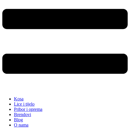
Kosa
Lice i tijelo
Pribor i oprema
Brendovi
Blog
O nama