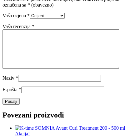
označena sa
* (obavezno)
Vaša ocjena
*
Vaša recenzija
*
Naziv
*
E-pošta
*
Povezani proizvodi
Akcija!