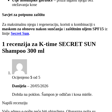
Ulje abisinijske gorušice
– pruža laganu njegu bez
otežavanja kose
Savjet za potpunu zaštitu
Za maksimalnu njegu i regeneraciju, koristi u kombinaciji s
maskom za obnovu nakon sunčanja
i
zaštitnim uljem SPF15
iz
linije
Secret Sun
.
1 recenzija za
K-time SECRET SUN
Shampoo 300 ml
Ocijenjeno
5
od 5
Danijela
–
20/05/2026
Dobila na poklon. Šampon je odličan i kosa miriše.
Napiši recenziju
Vaša adresa e-pošte neće biti objavljena.
Obavezna polja su