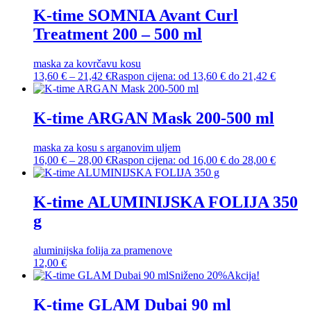
K-time SOMNIA Avant Curl
Treatment 200 – 500 ml
maska za kovrčavu kosu
13,60
€
–
21,42
€
Raspon cijena: od 13,60 € do 21,42 €
K-time ARGAN Mask 200-500 ml
maska za kosu s arganovim uljem
16,00
€
–
28,00
€
Raspon cijena: od 16,00 € do 28,00 €
K-time ALUMINIJSKA FOLIJA 350
g
aluminijska folija za pramenove
12,00
€
Sniženo 20%
Akcija!
K-time GLAM Dubai 90 ml