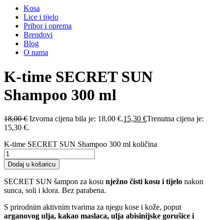
Kosa
Lice i tijelo
Pribor i oprema
Brendovi
Blog
O nama
K-time SECRET SUN
Shampoo 300 ml
18,00
€
Izvorna cijena bila je: 18,00 €.
15,30
€
Trenutna cijena je:
15,30 €.
K-time SECRET SUN Shampoo 300 ml količina
Dodaj u košaricu
SECRET SUN šampon za kosu
nježno čisti kosu i tijelo
nakon
sunca, soli i klora. Bez parabena.
S prirodnim aktivnim tvarima za njegu kose i kože, poput
arganovog ulja, kakao maslaca, ulja abisinijske gorušice i