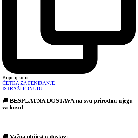
Kopiraj kupon
ČETKA ZA FENIRANJE
ISTRAŽI PONUDU
🚚 BESPLATNA DOSTAVA na svu prirodnu njegu
za kosu!
🚚 Važna obijest o dostavi