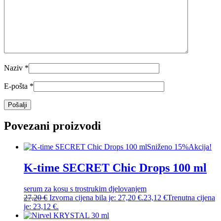
Naziv
*
E-pošta
*
Povezani proizvodi
Sniženo 15%
Akcija!
K-time SECRET Chic Drops 100 ml
serum za kosu s trostrukim djelovanjem
27,20
€
Izvorna cijena bila je: 27,20 €.
23,12
€
Trenutna cijena
je: 23,12 €.