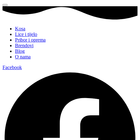
Kosa
Lice i tijelo
Pribor i oprema
Brendovi
Blog
O nama
Facebook