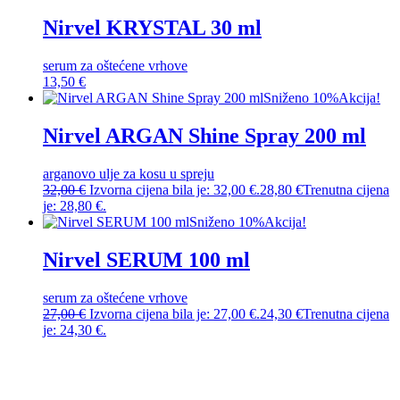
Nirvel KRYSTAL 30 ml
serum za oštećene vrhove
13,50
€
Sniženo 10%
Akcija!
Nirvel ARGAN Shine Spray 200 ml
arganovo ulje za kosu u spreju
32,00
€
Izvorna cijena bila je: 32,00 €.
28,80
€
Trenutna cijena
je: 28,80 €.
Sniženo 10%
Akcija!
Nirvel SERUM 100 ml
serum za oštećene vrhove
27,00
€
Izvorna cijena bila je: 27,00 €.
24,30
€
Trenutna cijena
je: 24,30 €.