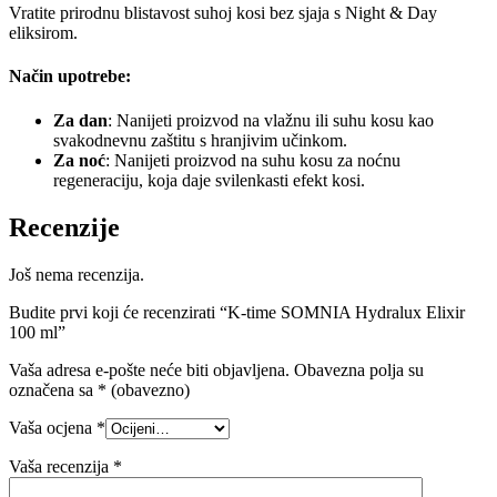
Vratite prirodnu blistavost suhoj kosi bez sjaja s Night & Day
eliksirom.
Način upotrebe:
Za dan
: Nanijeti proizvod na vlažnu ili suhu kosu kao
svakodnevnu zaštitu s hranjivim učinkom.
Za noć
: Nanijeti proizvod na suhu kosu za noćnu
regeneraciju, koja daje svilenkasti efekt kosi.
Recenzije
Još nema recenzija.
Budite prvi koji će recenzirati “K-time SOMNIA Hydralux Elixir
100 ml”
Vaša adresa e-pošte neće biti objavljena.
Obavezna polja su
označena sa
* (obavezno)
Vaša ocjena
*
Vaša recenzija
*