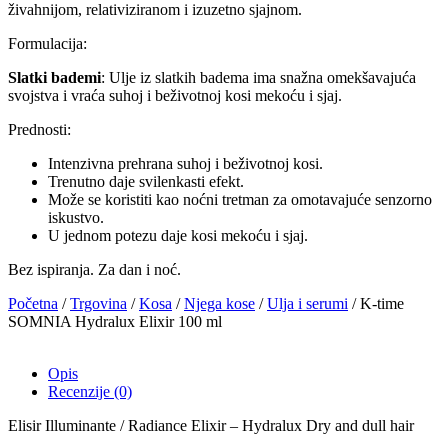
živahnijom, relativiziranom i izuzetno sjajnom.
Formulacija:
Slatki bademi
: Ulje iz slatkih badema ima snažna omekšavajuća
svojstva i vraća suhoj i beživotnoj kosi mekoću i sjaj.
Prednosti:
Intenzivna prehrana suhoj i beživotnoj kosi.
Trenutno daje svilenkasti efekt.
Može se koristiti kao noćni tretman za omotavajuće senzorno
iskustvo.
U jednom potezu daje kosi mekoću i sjaj.
Bez ispiranja. Za dan i noć.
Početna
/
Trgovina
/
Kosa
/
Njega kose
/
Ulja i serumi
/ K-time
SOMNIA Hydralux Elixir 100 ml
Opis
Recenzije (0)
Elisir Illuminante / Radiance Elixir – Hydralux Dry and dull hair