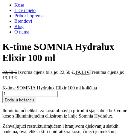
Kosa
Lice i tijelo
Pribor i oprema
Brendovi
Blog
O nama
K-time SOMNIA Hydralux
Elixir 100 ml
22,50
€
Izvorna cijena bila je: 22,50 €.
19,13
€
Trenutna cijena je:
19,13 €.
K-time SOMNIA Hydralux Elixir 100 ml količina
Dodaj u košaricu
Iluminirajući eliksir za kosu obnavlja prirodni sjaj suhe i beživotne
kose s Illuminirajućim eliksirom iz linije Somnia Hydralux.
Zahvaljujući restrukturirajućem i hranjivom djelovanju slatkih
badema, ovaj eliksir štiti i hidratizira kosu, čineći je mekšom,