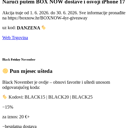
Naruči putem BOX NOW dostave i osvoji iPhone 17
Akcija traje od 1. 6. 2026. do 30. 6. 2026. Sve informacije pronađite
na https://boxnow.hr/BOXNOW-4yr-giveaway
uz kod:
DANZENA
Web Trgovina
Black
Friday
November
Pun mjesec ušteda
Black November je ovdje – obnovi favorite i uštedi unosom
odgovarajućeg koda:
Kodovi: BLACK15 | BLACK20 | BLACK25
−15%
za iznos: 20 €+
−besplatna dostava