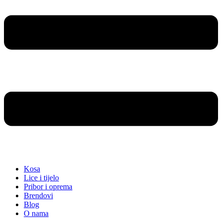
Kosa
Lice i tijelo
Pribor i oprema
Brendovi
Blog
O nama