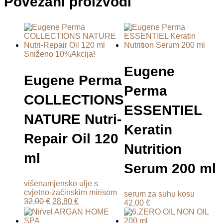
Povezani proizvodi
Sniženo 10%
Akcija!
Eugene
Eugene Perma
Perma
COLLECTIONS
ESSENTIEL
NATURE Nutri-
Keratin
Repair Oil 120
Nutrition
ml
Serum 200 ml
višenamjensko ulje s
cvjetno-začinskim mirisom
serum za suhu kosu
32,00
€
28,80
€
42,00
€