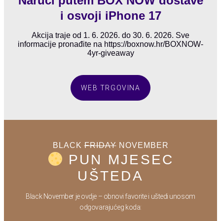
Naruči putem BOX NOW dostave
i osvoji iPhone 17
Akcija traje od 1. 6. 2026. do 30. 6. 2026. Sve
informacije pronađite na https://boxnow.hr/BOXNOW-
4yr-giveaway
WEB TRGOVINA
BLACK
FRIDAY
NOVEMBER
PUN MJESEC
UŠTEDA
Black November je ovdje – obnovi favorite i uštedi unosom
odgovarajućeg koda: