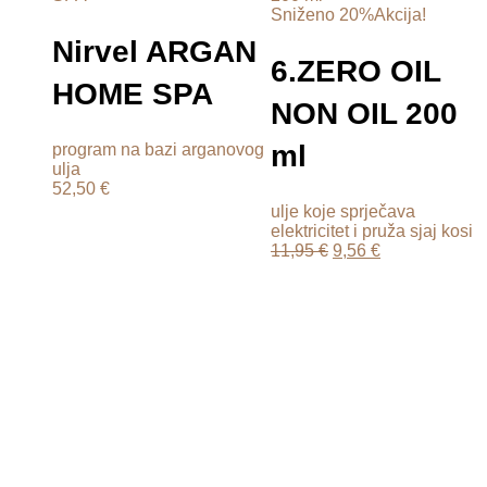
Sniženo 20%
Akcija!
Nirvel ARGAN
6.ZERO OIL
HOME SPA
NON OIL 200
ml
program na bazi arganovog
ulja
52,50
€
ulje koje sprječava
elektricitet i pruža sjaj kosi
11,95
€
9,56
€