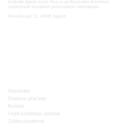
Istaknite ljepotu kose i lica uz profesionalne brendove
renomiranih europskih proizvođača i laboratorija.
Resnički put 31, 10040 Zagreb
Sigurna online kupovina
Opće informacije
Newsletter
Dostava i plaćanje
Kontakt
Uvjeti korištenja i prodaje
Zaštita privatnosti
Korisnički račun