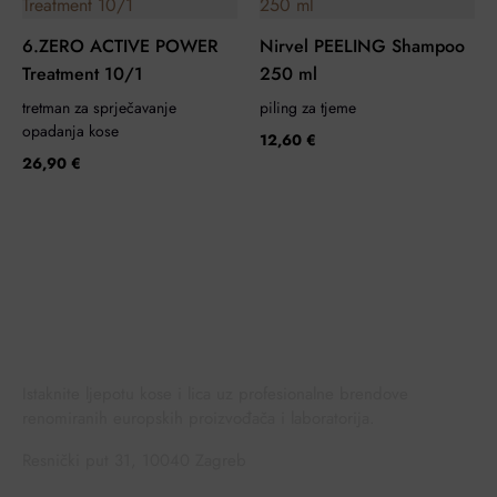
6.ZERO ACTIVE POWER
Nirvel PEELING Shampoo
Treatment 10/1
250 ml
tretman za sprječavanje
piling za tjeme
opadanja kose
12,60
€
26,90
€
Istaknite ljepotu kose i lica uz profesionalne brendove
renomiranih europskih proizvođača i laboratorija.
Resnički put 31, 10040 Zagreb