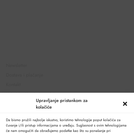
Sigurna online kupovina
Opće informacije
Newsletter
Dostava i plaćanje
Kontakt
Uvjeti korištenja i prodaje
Upravljanje pristankom za
Zaštita privatnosti
kolačiće
Korisnički račun
Da bismo pružili najbolje iskustvo, koristimo tehnologije poput kolačića za
Moj račun
čuvanje i/ili pristup informacijama o uređaju. Suglasnost s ovim tehnologijama
će nam omogućiti da obrađujemo podatke kao što su ponašanje pri
Narudžbe