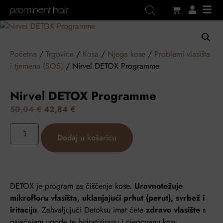
Početna
/
Trgovina
/
Kosa
/
Njega kose
/
Problemi vlasišta
i tjemena (SOS)
/ Nirvel DETOX Programme
Nirvel DETOX Programme
50,04
€
42,84
€
Alternative:
Dodaj u košaricu
DETOX je program za čiščenje kose.
Uravnotežuje
mikrofloru vlasišta, uklanjajući prhut (perut), svrbež i
iritaciju
. Zahvaljujući Detoksu imat ćete
zdravo vlasište
s
osjećajem ugode te hidratiziranu i njegovanu kosu.