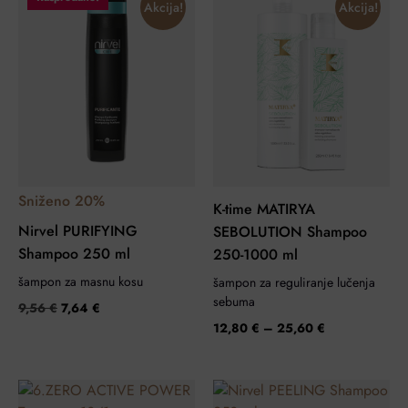
Akcija!
Akcija!
Sniženo 20%
K-time MATIRYA
Nirvel PURIFYING
SEBOLUTION Shampoo
Shampoo 250 ml
250-1000 ml
šampon za masnu kosu
šampon za reguliranje lučenja
sebuma
9,56
€
7,64
€
12,80
€
–
25,60
€