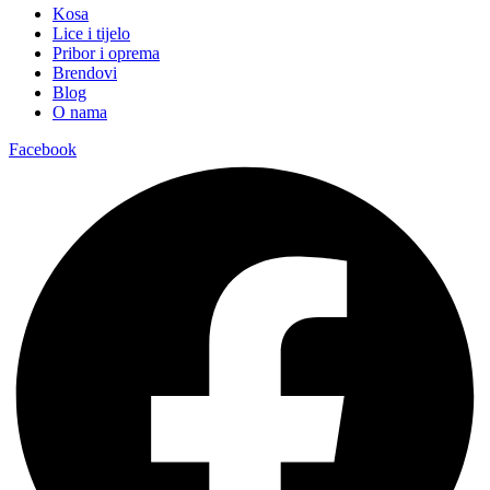
Kosa
Lice i tijelo
Pribor i oprema
Brendovi
Blog
O nama
Facebook