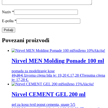
Naziv
*
E-pošta
*
Povezani proizvodi
Sniženo 10%
Akcija!
Nirvel MEN Molding Pomade 100 ml
pomada za modeliranje kose
19,20
€
Izvorna cijena bila je: 19,20 €.
17,28
€
Trenutna cijena
je: 17,28 €.
Sniženo 15%
Akcija!
Nirvel CEMENT GEL 200 ml
gel za kosu tvrd poput cementa, snage 5/5