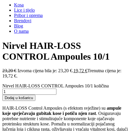
Kosa
Lice i tijelo
Pribor i oprema
Brendovi
Blog
O nama
Nirvel HAIR-LOSS
CONTROL Ampoules 10/1
23,20
€
Izvorna cijena bila je: 23,20 €.
19,72
€
Trenutna cijena je:
19,72 €.
Nirvel HAIR-LOSS CONTROL Ampoules 10/1 količina
Dodaj u košaricu
HAIR-LOSS Control Ampoules (s efektom svježine) su
ampule
koje sprječavaju gubitak kose i potiču njen rast
. Osiguravaju
potrebne nutriente i stimulirajuće komponente koje ojačavaju
proteinsku strukturu kose. Pomažu u normalizaciji pojačanog
lučenja loja i ciklusa rasta, oživljavaju i vraćaju vitalnost kosi, dajući