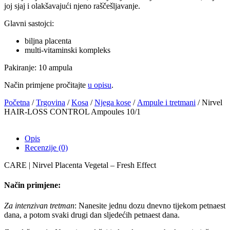
joj sjaj i olakšavajući njeno raščešljavanje.
Glavni sastojci:
biljna placenta
multi-vitaminski kompleks
Pakiranje: 10 ampula
Način primjene pročitajte
u opisu
.
Početna
/
Trgovina
/
Kosa
/
Njega kose
/
Ampule i tretmani
/ Nirvel
HAIR-LOSS CONTROL Ampoules 10/1
Opis
Recenzije (0)
CARE | Nirvel Placenta Vegetal – Fresh Effect
Način primjene:
Za intenzivan tretman
: Nanesite jednu dozu dnevno tijekom petnaest
dana, a potom svaki drugi dan sljedećih petnaest dana.