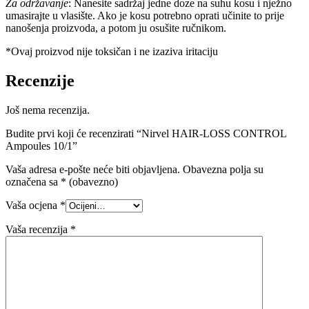
Za održavanje
: Nanesite sadržaj jedne doze na suhu kosu i nježno
umasirajte u vlasište. Ako je kosu potrebno oprati učinite to prije
nanošenja proizvoda, a potom ju osušite ručnikom.
*Ovaj proizvod nije toksičan i ne izaziva iritaciju
Recenzije
Još nema recenzija.
Budite prvi koji će recenzirati “Nirvel HAIR-LOSS CONTROL
Ampoules 10/1”
Vaša adresa e-pošte neće biti objavljena.
Obavezna polja su
označena sa
* (obavezno)
Vaša ocjena
*
Vaša recenzija
*