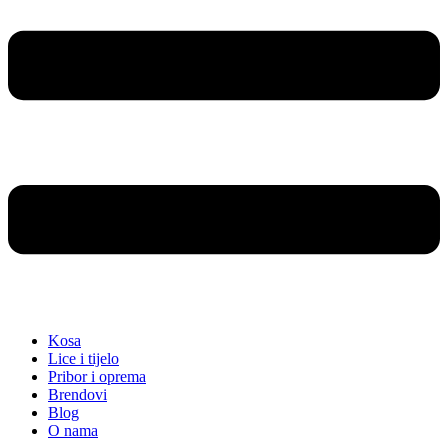
Kosa
Lice i tijelo
Pribor i oprema
Brendovi
Blog
O nama