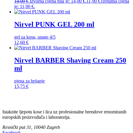
14,00
€
Izvorna cijena bila je: 14,00 €.
11,90
€
Trenutna cijena
je: 11,90 €.
Nirvel PUNK GEL 200 ml
gel za kosu, snage 4/5
12,60
€
Nirvel BARBER Shaving Cream 250
ml
pjena za brijanje
15,75
€
Istaknite ljepotu kose i lica uz profesionalne brendove renomiranih
europskih proizvođača i laboratorija.
Resnički put 31, 10040 Zagreb
Facebook