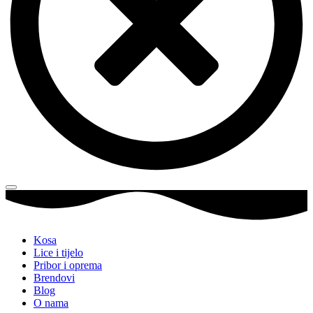
Kosa
Lice i tijelo
Pribor i oprema
Brendovi
Blog
O nama