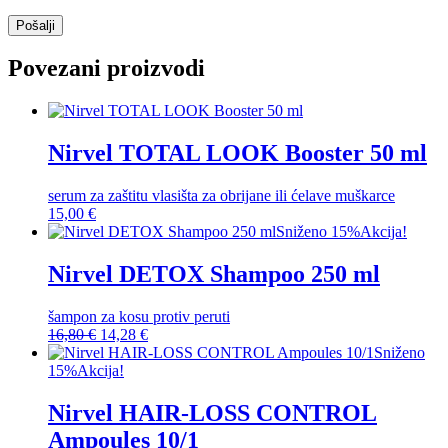
Povezani proizvodi
Nirvel TOTAL LOOK Booster 50 ml
serum za zaštitu vlasišta za obrijane ili ćelave muškarce
15,00
€
Sniženo 15%
Akcija!
Nirvel DETOX Shampoo 250 ml
šampon za kosu protiv peruti
Izvorna
Trenutna
16,80
€
14,28
€
cijena
cijena
Sniženo
bila
je:
15%
Akcija!
je:
14,28 €.
16,80 €.
Nirvel HAIR-LOSS CONTROL
Ampoules 10/1