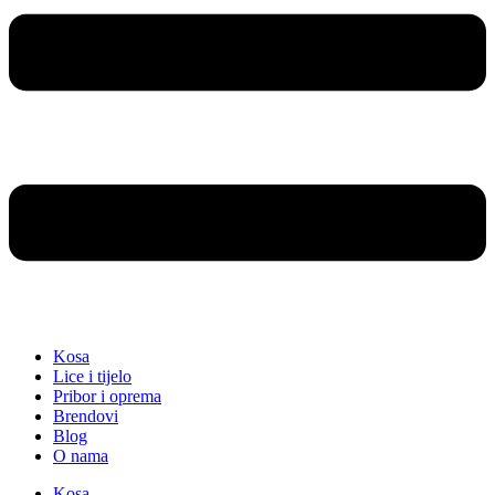
Kosa
Lice i tijelo
Pribor i oprema
Brendovi
Blog
O nama
Kosa