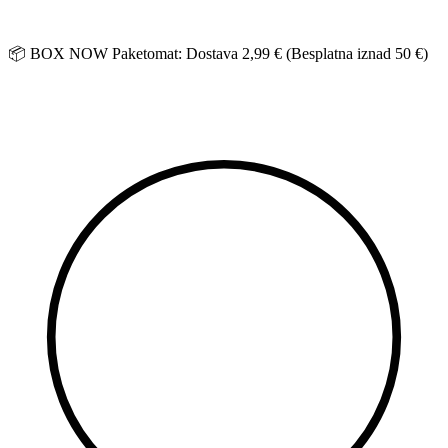
Idi
na
sadržaj
📦 BOX NOW Paketomat: Dostava 2,99 € (Besplatna iznad 50 €)