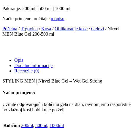
Pakiranje: 200 ml | 500 ml | 1000 ml
Način primjene pročitajte
u opisu
.
Početna
/
Trgovina
/
Kosa
/
Oblikovanje kose
/
Gelovi
/ Nirvel
MEN Blue Gel 200-500 ml
Opis
Dodatne informacije
Recenzije (0)
STYLING MEN | Nirvel Blue Gel – Wet Gel Strong
Način primjene:
Uzmite odgovarajuću količinu gela na dlan, ravnomjerno rasporedite
po vlažnoj kosi i oblikujte po želji.
Količina
200ml
,
500ml
,
1000ml