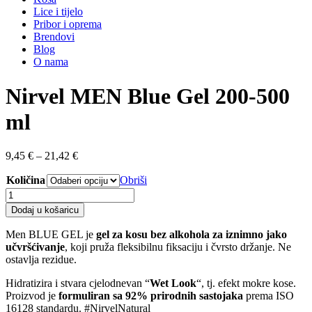
Lice i tijelo
Pribor i oprema
Brendovi
Blog
O nama
Nirvel MEN Blue Gel 200-500
ml
Raspon
9,45
€
–
21,42
€
cijena:
Količina
od
Obriši
9,45 €
Nirvel
do
MEN
Dodaj u košaricu
21,42 €
Blue
Gel
Men BLUE GEL je
gel za kosu bez alkohola za iznimno jako
200-
učvršćivanje
, koji pruža fleksibilnu fiksaciju i čvrsto držanje. Ne
500
ostavlja rezidue.
ml
količina
Hidratizira i stvara cjelodnevan “
Wet Look
“, tj. efekt mokre kose.
Proizvod je
formuliran sa 92% prirodnih sastojaka
prema ISO
16128 standardu. #NirvelNatural