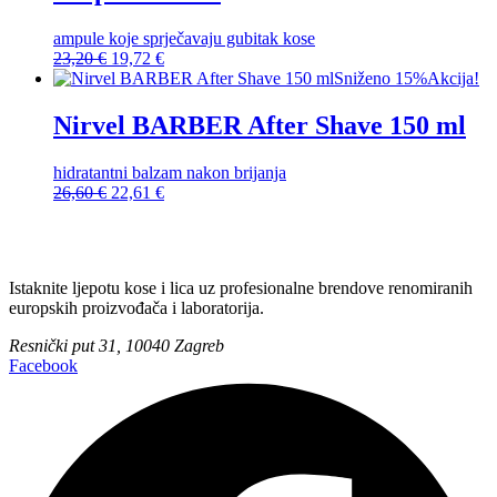
ampule koje sprječavaju gubitak kose
Izvorna
Trenutna
23,20
€
19,72
€
cijena
cijena
Sniženo 15%
Akcija!
bila
je:
je:
19,72 €.
Nirvel BARBER After Shave 150 ml
23,20 €.
hidratantni balzam nakon brijanja
Izvorna
Trenutna
26,60
€
22,61
€
cijena
cijena
bila
je:
je:
22,61 €.
26,60 €.
Istaknite ljepotu kose i lica uz profesionalne brendove renomiranih
europskih proizvođača i laboratorija.
Resnički put 31, 10040 Zagreb
Facebook