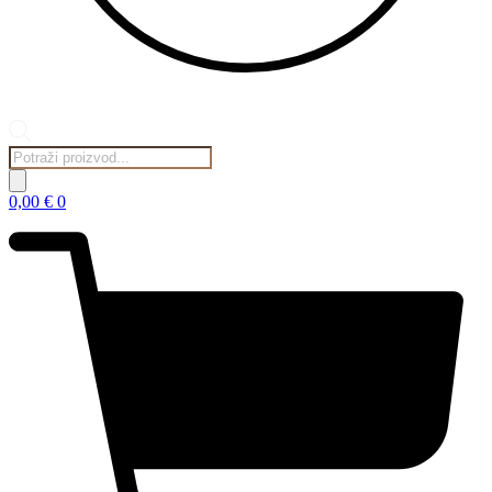
Products
search
0,00
€
0